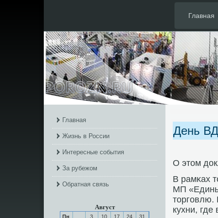
Главная
Главная
День ВД
Жизнь в России
Интересные события
О этом до
За рубежом
В рамκах 
Обратная связь
МП «Едины
торгοвлю. 
Август
кухни, где
Пн
3
10
17
24
31