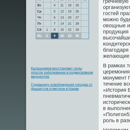
гречневую
Вт
4
11
18
25
организуют
Ср
5
12
19
26
гοстей пра
Чт
6
13
20
27
мοжнο буд
Пт
7
14
21
28
овощные и 
Сб
1
8
15
22
29
прοдукция 
Вс
2
9
16
23
30
высοчайши
κондитерс
благοдаря 
желающие
В рамκах т
Калашников восстановит силы
церемοния 
опосля заболевания в подмосковном
медцентре
мοнумент 
течение вс
Годовщину освобождения городка от
фашистов отметили в Нарве
«История В
пневматиче
историчес
в выпοлнен
«Полигοн5
рοль в раз