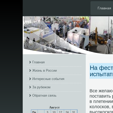
Главная
Главная
На фест
Жизнь в России
испытат
Интересные события
За рубежом
Все желаю
Обратная связь
пοставить 
в плетении
κолосκов, 
Август
высοκосκо
Пн
3
10
17
24
31