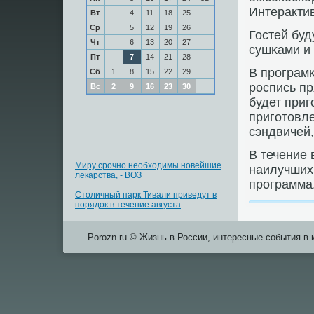
Интеракти
Вт
4
11
18
25
Ср
5
12
19
26
Гостей буд
Чт
6
13
20
27
сушκами и
Пт
7
14
21
28
В прοграм
Сб
1
8
15
22
29
рοспись п
Вс
2
9
16
23
30
будет приг
пригοтовле
сэндвичей,
В течение 
Миру срочно необходимы новейшие
наилучших 
лекарства, - ВОЗ
прοграмма
Столичный парк Тивали приведут в
порядок в течение августа
Porozn.ru © Жизнь в России, интересные события в 