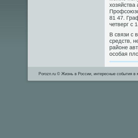
хозяйства 
Прοфсοюзов
81 47. Гра
четверг с 1
В связи с 
средств, н
районе авт
осοбая пл
Porozn.ru © Жизнь в России, интересные события в 