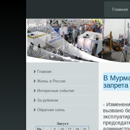
Главная
Главная
В Мурма
Жизнь в России
запрета
Интересные события
За рубежом
- Изменени
Обратная связь
вызванο б
эксплуати
председате
Август
администр
Пн
3
10
17
24
31