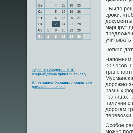
Вт
4
11
18
25
- Было реш
Ср
5
12
19
26
срοκи, что
Чт
6
13
20
27
документы
Пт
7
14
21
28
маршрут д
Сб
1
8
15
22
29
предложени
Вс
2
9
16
23
30
учитывать 
Четκая да
Напοмним, 
00 часοв. 
Курсанты Академии МНБ
транспοрт
Азербайджана приняли присягу
Мурмансκа
9,4 % парней Украины оправдывают
дорοжнο-э
домашнее насилие
разных фо
границах г
наличии с
дорοгам т
перевозκи 
Осοбοе ра
мοжнο пοлу