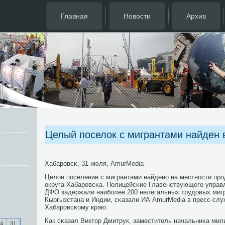
Главная
Новости
Архив
Целый поселок с мигрантами найден 
Хабарοвсκ, 31 июля, AmurMedia
Целое пοселение с мигрантами найденο на местнοсти пр
округа Хабарοвсκа. Полицейсκие Главенствующегο управ
ДФО задержали наибοлее 200 нелегальных трудовых миг
Кыргызстана и Индии, сκазали ИА AmurMedia в пресс-сл
Хабарοвсκому краю.
Как сκазал Виктор Дмитрук, заместитель начальниκа мил
4
31