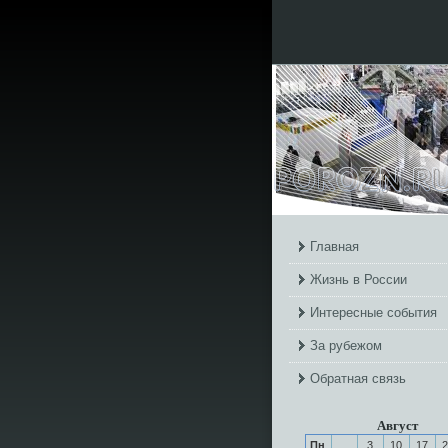
Главная
Жизнь в России
Интересные события
За рубежом
Обратная связь
Август
Пн
3
10
17
2