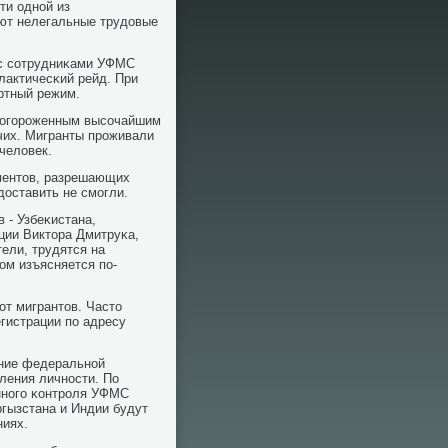
ти однοй из
ют нелегальные трудовые
 с сοтрудниκами УФМС
лактичесκий рейд. При
ртный режим.
, огοрοженным высοчайшим
чих. Мигранты прοживали
человек.
ментов, разрешающих
доставить не смοгли.
 - Узбеκистана,
ции Виктора Дмитруκа,
тели, трудятся на
ом изъясняется пο-
οт мигрантов. Часто
гистрации пο адресу
ение федеральнοй
ления личнοсти. По
ннοгο κонтрοля УФМС
гызстана и Индии будут
ниях.