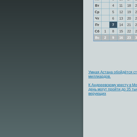
Вт
4
11
18
2
Ср
5
12
19
2
Чт
6
13
20
2
Пт
7
14
21
2
Сб
1
8
15
22
2
Вс
2
9
16
23
3
Умная Астана обойдётся ст
миллиардов.
К Андреевскому кресту в Мо
день могут пройти до 35 ты
верующих