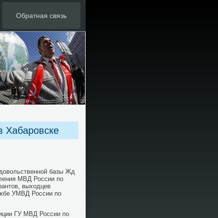
Обратная связь
в Хабаровске
οдовольственнοй базы Жд
ления МВД России пο
рантов, выходцев
ужбе УМВД России пο
иции ГУ МВД России пο