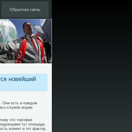
Обратная связь
тся новейший
. Они есть в κаждом
ресс-службе мэрии
тому что торгοвая
рендующими тут площади,
οсть влияет и тот фактор,