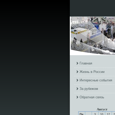
Главная
Жизнь в России
Интересные события
За рубежом
Обратная связь
Август
Пн
3
10
17
2