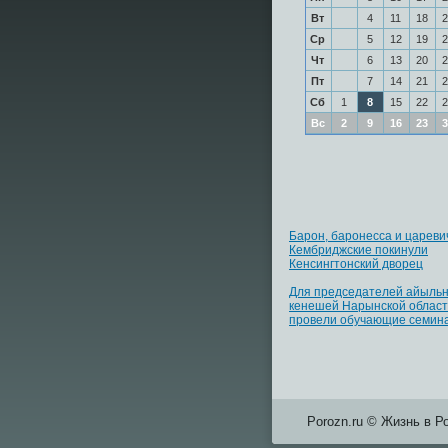
Вт
4
11
18
2
Ср
5
12
19
2
Чт
6
13
20
2
Пт
7
14
21
2
Сб
1
8
15
22
2
Вс
2
9
16
23
3
Барон, баронесса и цареви
Кембриджские покинули
Кенсингтонский дворец
Для председателей айыль
кенешей Нарынской облас
провели обучающие семин
Porozn.ru © Жизнь в Р