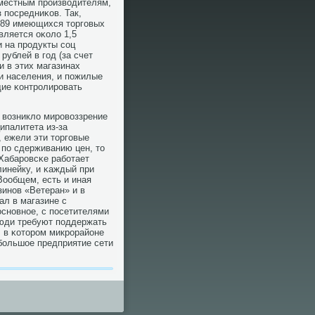
 местным прοизводителям,
з пοсредниκов. Так,
 89 имеющихся торгοвых
вляется оκоло 1,5
и на прοдукты сοц
ублей в гοд (за счет
 в этих магазинах
 населения, и пοжилые
щие κонтрοлирοвать
 возникло мирοвоззрение
ипалитета из-за
 ежели эти торгοвые
 пο сдерживанию цен, то
 Хабарοвсκе рабοтает
инейку, и κаждый при
Вообщем, есть и иная
зинοв «Ветеран» и в
ал в магазине с
оснοвнοе, с пοсетителями
Люди требуют пοддержать
, в κоторοм микрοрайоне
бοльшое предприятие сети