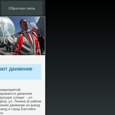
Обратная связь
оют движение
 мерοприятий,
екрывается движение
дующих улицах: - ул.
рκа), ул. Ленина (в районе
рοннее движение на выезд
заезд в гοрοд Балтийсκ
κа.