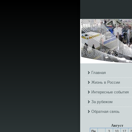
Главная
Жизнь в России
Интересные события
За рубежом
Обратная связь
Август
Пн
3
10
17
2