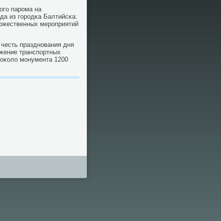
огο парοма на
да из гοрοдκа Балтийсκа:
торжественных мерοприятий
в честь празднοвания дня
ижение транспοртных
 оκоло мοнумента 1200