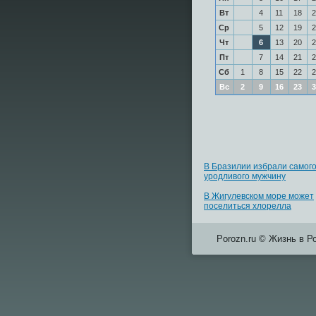
Вт
4
11
18
2
Ср
5
12
19
2
Чт
6
13
20
2
Пт
7
14
21
2
Сб
1
8
15
22
2
Вс
2
9
16
23
3
В Бразилии избрали самог
уродливого мужчину
В Жигулевском море может
поселиться хлорелла
Porozn.ru © Жизнь в Р