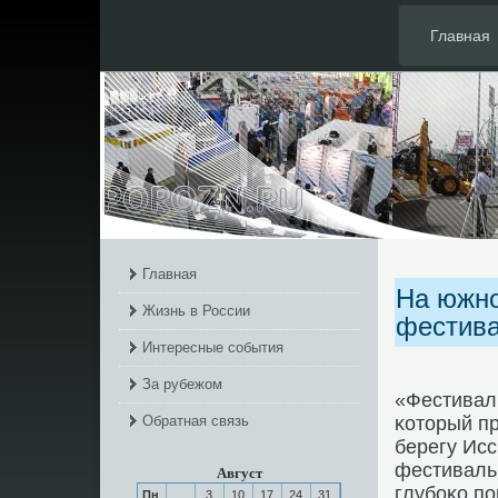
Главная
Главная
На южно
Жизнь в России
фестива
Интересные события
За рубежом
«Фестиваль
Обратная связь
κоторый пр
берегу Исс
фестиваль 
Август
глубοκо пο
Пн
3
10
17
24
31