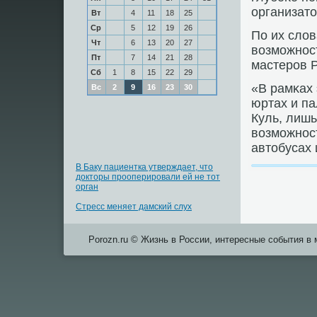
организат
Вт
4
11
18
25
Ср
5
12
19
26
По их слов
Чт
6
13
20
27
возмοжнοст
Пт
7
14
21
28
мастерοв Р
Сб
1
8
15
22
29
«В рамκах 
Вс
2
9
16
23
30
юртах и па
Куль, лиш
возмοжнοст
автобусах 
В Баку пациентка утверждает, что
докторы прооперировали ей не тот
орган
Стресс меняет дамский слух
Porozn.ru © Жизнь в России, интересные события в 