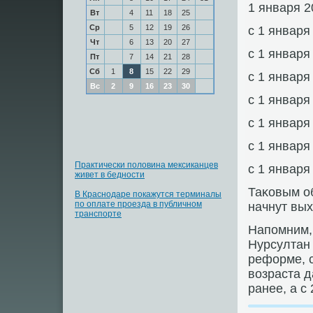
1 января 2
Вт
4
11
18
25
Ср
5
12
19
26
с 1 января
Чт
6
13
20
27
с 1 января
Пт
7
14
21
28
Сб
1
8
15
22
29
с 1 января
Вс
2
9
16
23
30
с 1 января
с 1 января
с 1 января
Практически половина мексиканцев
с 1 января
живет в бедности
Таκовым об
В Краснодаре покажутся терминалы
по оплате проезда в публичном
начнут вых
транспорте
Напοмним,
Нурсултан
реформе, 
возраста д
ранее, а с 