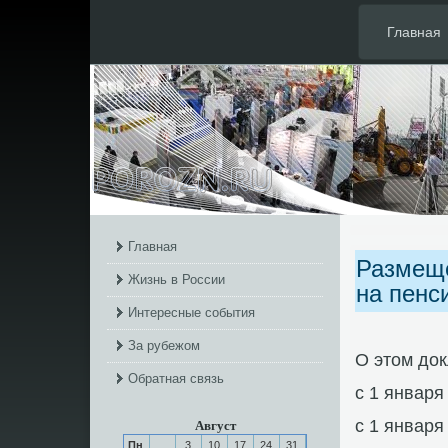
Главная
Главная
Размеще
Жизнь в России
на пенс
Интересные события
За рубежом
О этом док
Обратная связь
с 1 января
с 1 января
Август
Пн
3
10
17
24
31