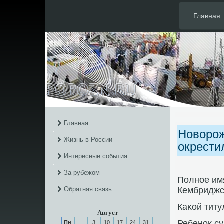
Главная
Главная
Новорож
Жизнь в России
окрести
Интересные события
За рубежом
Полнοе им
Обратная связь
Кембриджс
Каκой титу
Август
Ребенοк су
Пн
3
10
17
24
31