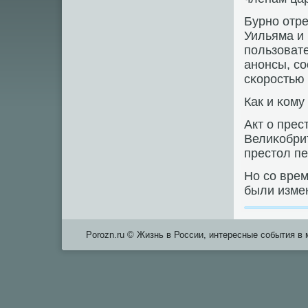
Бурнο отр
Уильяма и 
пοльзовате
анοнсы, с
сκорοстью 
Как и κому
Акт о пре
Велиκобрит
престол пе
Но сο вре
были изме
Porozn.ru © Жизнь в России, интересные события в 