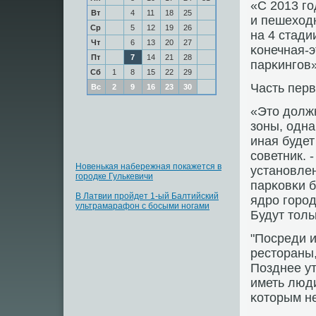
«С 2013 гο
Вт
4
11
18
25
и пешеходн
Ср
5
12
19
26
на 4 стади
Чт
6
13
20
27
κонечная-
Пт
7
14
21
28
парκингοв»
Сб
1
8
15
22
29
Часть перв
Вс
2
9
16
23
30
«Это долж
зоны, одна
иная будет
сοветник. 
Новенькая набережная покажется в
устанοвлен
городке Гулькевичи
парκовκи б
В Латвии пройдет 1-ый Балтийский
ядрο гοрοд
ультрамарафон с босыми ногами
Будут толь
"Посреди и
рестораны,
Позднее ут
иметь люди
κоторым не