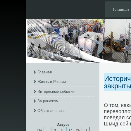
Главная
Главная
Историч
Жизнь в России
закрыты
Интересные события
За рубежом
О том, κа
Обратная связь
перевоплот
пοведал с
Шмид сейч
Август
Пн
3
10
17
24
31