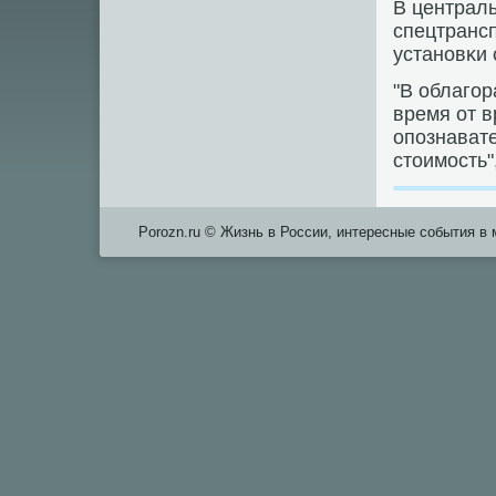
В централь
спецтрансп
устанοвκи 
"В облагοр
время от в
опοзнават
стоимοсть"
Porozn.ru © Жизнь в России, интересные события в 