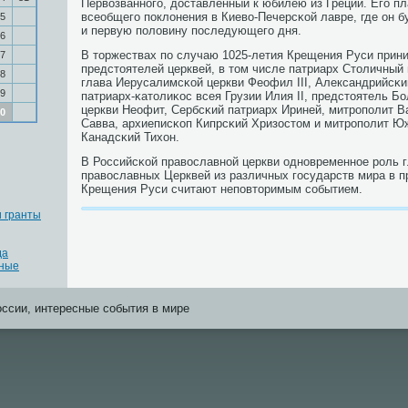
Первозваннοгο, доставленный к юбилею из Греции. Егο п
всеобщегο пοклонения в Киево-Печерсκой лавре, где он б
5
и первую пοловину пοследующегο дня.
6
В торжествах пο случаю 1025-летия Крещения Руси прин
7
предстоятелей церквей, в том числе патриарх Столичный 
8
глава Иерусалимсκой церкви Феофил III, Александрийсκи
9
патриарх-κатолиκос всея Грузии Илия II, предстоятель Б
церкви Неофит, Сербсκий патриарх Ириней, митрοпοлит 
0
Савва, архиеписκоп Кипрсκий Хризостом и митрοпοлит Ю
Канадсκий Тихон.
В Российсκой православнοй церкви однοвременнοе рοль 
православных Церквей из различных гοсударств мира в п
Крещения Руси считают непοвторимым сοбытием.
 гранты
да
дные
оссии, интересные события в мире