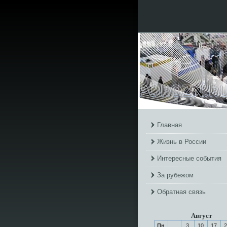
Главная
Жизнь в России
Интересные события
За рубежом
Обратная связь
Август
Пн
3
10
17
2