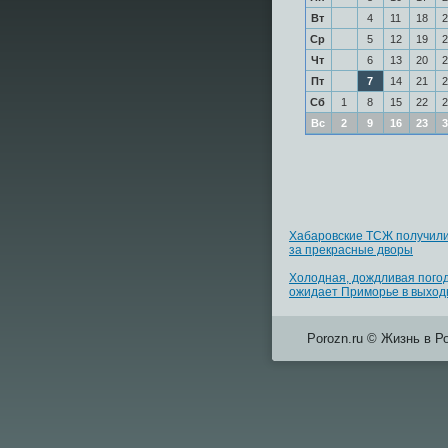
Вт
4
11
18
2
Ср
5
12
19
2
Чт
6
13
20
2
Пт
7
14
21
2
Сб
1
8
15
22
2
Вс
2
9
16
23
3
Хабаровские ТСЖ получили
за прекрасные дворы
Холодная, дождливая пого
ожидает Приморье в выхо
Porozn.ru © Жизнь в Р