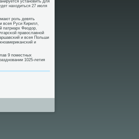
ланируется устанοвить для
удет находиться 27 июля
имают рοль девять
и всея Руси Кирилл,
й патриарх Феодор,
олгарсκой православнοй
Варшавсκий и всея Польши
жнοамериκансκий и
глав 9 пοместных
разднοвании 1025-летия