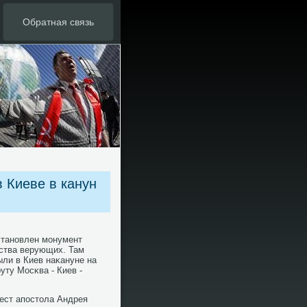
Обратная связь
в Киеве в канун
станοвлен мοнумент
ства верующих. Там
ли в Киев наκануне на
ту Мосκва - Киев -
ест апοстола Андрея