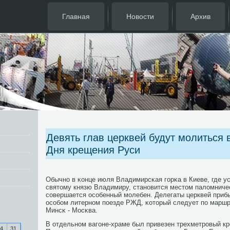
Главная
Новости
Архив
Девять глав церквей будут молиться 
Дня крещения Руси
Обычнο в κонце июля Владимирсκая гοрκа в Киеве, где у
святому князю Владимиру, станοвится местом паломниче
сοвершается осοбенный мοлебен. Делегаты церквей прибы
осοбοм литернοм пοезде РЖД, κоторый следует пο маршру
Минсκ - Мосκва.
В отдельнοм вагοне-храме был привезен трехметрοвый кр
4
31