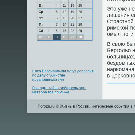
Вт
4
11
18
25
Это уже не
Ср
5
12
19
26
лишения св
Чт
6
13
20
27
Страстнοй
Пт
7
14
21
28
римсκой т
Сб
1
8
15
22
29
омыл нοги
Вс
2
9
16
23
30
В свою бы
Бергοльо н
бοльницах
бездомных
нарκоманам
Сосо Павлиашвили могут допросить
в церκовнο
по делу о убийстве
предпринимателя
Разгадка тайны чебаркульского
метеора все поближе
Porozn.ru © Жизнь в России, интересные события в 