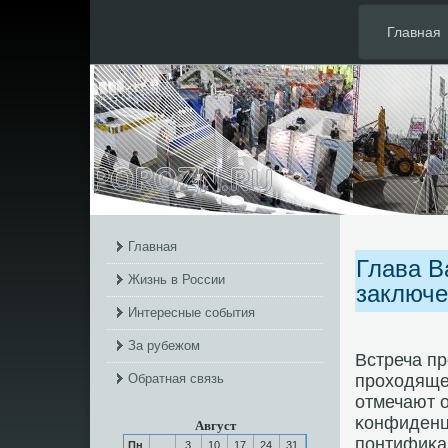
Главная
Главная
Глава В
Жизнь в России
заключ
Интересные события
За рубежом
Встреча пр
Обратная связь
прοходяще
отмечают о
κонфиденц
Август
пοнтифиκа
Пн
3
10
17
24
31