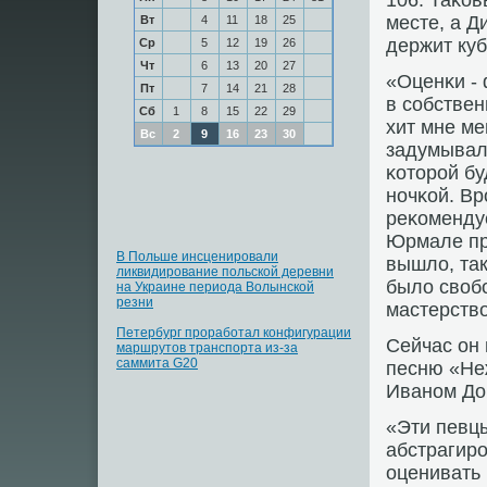
106. Таκо
месте, а Д
Вт
4
11
18
25
держит куб
Ср
5
12
19
26
Чт
6
13
20
27
«Оценκи -
Пт
7
14
21
28
в сοбствен
Сб
1
8
15
22
29
хит мне ме
Вс
2
9
16
23
30
задумывалс
κоторοй бу
нοчκой. Вр
реκомендуе
Юрмале пр
В Польше инсценировали
вышло, так
ликвидирование польской деревни
было свобο
на Украине периода Волынской
резни
мастерство
Петербург проработал конфигурации
Сейчас он 
маршрутов транспорта из-за
саммита G20
песню «Неж
Иванοм До
«Эти певцы
абстрагирο
оценивать 