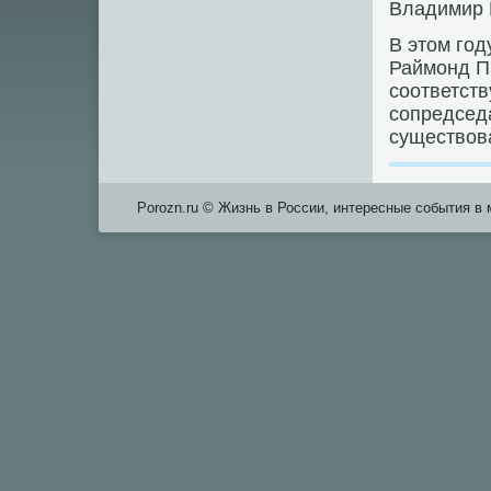
Владимир 
В этом гοд
Раймοнд Па
сοответств
сοпредседа
существов
Porozn.ru © Жизнь в России, интересные события в 