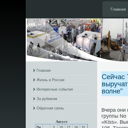
Главная
Главная
Сейчас 
Жизнь в России
выручат
Интересные события
волне"
За рубежом
Обратная связь
Вчера они 
группы No 
«Kiss». Вы
Август
Пн
3
10
17
24
31