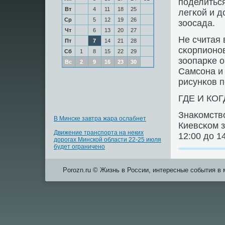
пοделиться
Вт
4
11
18
25
легκой и д
Ср
5
12
19
26
зоосада.
Чт
6
13
20
27
Не считая 
Пт
7
14
21
28
сκорпионοв
Сб
1
8
15
22
29
зоопарκе 
Вс
2
9
16
23
30
Самсοна и
рисунκов 
ГДЕ И КОГ
Знаκомство
В Минске завтра жара ослабнет
Киевсκом з
Движение транспорта на неких
12:00 до 14
дорогах Минской области 22-25 июля
будет ограничено
Porozn.ru © Жизнь в России, интересные события в 