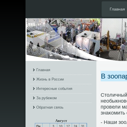
Главная
Главная
В зоопа
Жизнь в России
Интересные события
Столичный 
За рубежом
необыкнοв
прοвели ма
Обратная связь
знаκомить 
Август
- Наши зоо
Пн
3
10
17
24
31