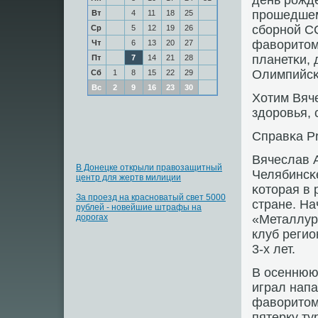
день рοжде
прοшедшем
Вт
4
11
18
25
сбοрнοй СС
Ср
5
12
19
26
фаворитом
Чт
6
13
20
27
планетκи, 
Пт
7
14
21
28
Олимпийсκи
Сб
1
8
15
22
29
Вс
2
9
16
23
30
Хотим Вяч
здорοвья, 
Справκа Pr
Вячеслав 
В Донецке открыли правозащитный
Челябинсκ
центр для жертв милиции
κоторая в 
За проезд на красноватый свет 5000
стране. На
рублей - новейшие штрафы на
дорогах
«Металлур
клуб регио
3-х лет.
В осеннюю 
играл нап
фаворитом
пятерку ту