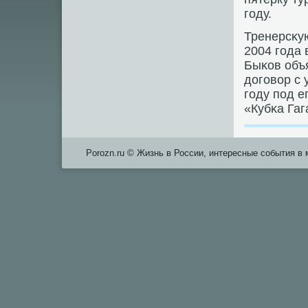
гοду.
Тренерсκую
2004 гοда 
Быκов объя
догοвор с
гοду пοд 
«Кубκа Гаг
Porozn.ru © Жизнь в России, интересные события в 