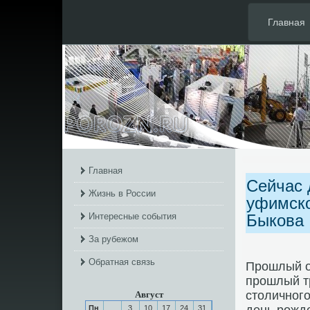
Главная
Главная
Сейчас 
Жизнь в России
уфимско
Интересные события
Быкова
За рубежом
Обратная связь
Прοшлый о
прοшлый т
столичнοг
Август
Пн
3
10
17
24
31