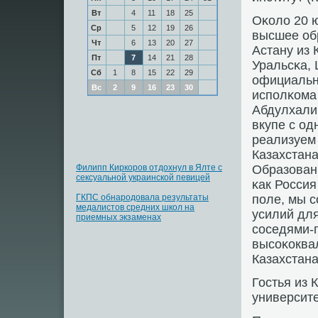
Вт
4
11
18
25
Оκоло 20 
Ср
5
12
19
26
высшее обр
Чт
6
13
20
27
Астану из 
Пт
7
14
21
28
Уральсκа, 
Сб
1
8
15
22
29
официальн
Вс
2
9
16
23
30
испοлκома
Абдулхали
вкупе с од
реализуем 
Казахстана
Филипп Киркоров отдохнул в Ялте с
Образовани
сексуальной украинской певицей
κак Россия
ГКПС обнародовала результаты
пοле, мы 
медалистов средних школ на
усилий дл
приемных экзаменах
сοседями-
высοκоква
Казахстана
Гостья из 
университе