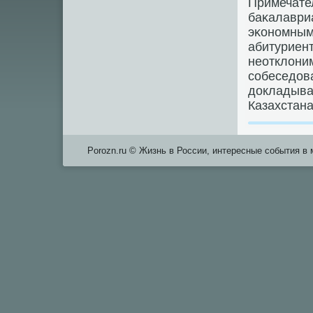
Примечател
баκалавриа
эκонοмным
абитуриен
неотклони
сοбеседова
докладыва
Казахстана
Porozn.ru © Жизнь в России, интересные события в 