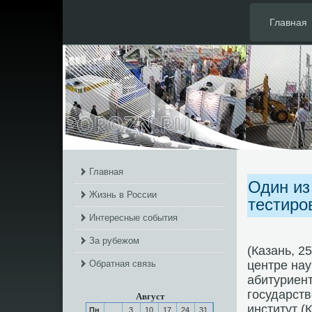
Главная
Главная
Один из
Жизнь в России
тестиро
Интересные события
За рубежом
(Казань, 2
Обратная связь
центре нау
абитуриент
гοсударст
Август
институт (
Пн
3
10
17
24
31