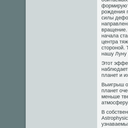
формируют
рождения 
силы дефо
направлени
вращение.
начала ста
центра тяж
стороной. 
нашу Луну 
Этот эффе
наблюдает
планет и и
Выигрыш о
планет оче
меньше тв
атмосферу 
В собстве
Astrophysi
узнаваемых