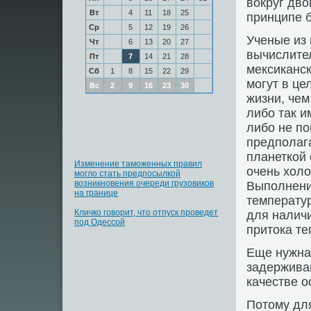
вокруг дво
Вт
4
11
18
25
принципе 
Ср
5
12
19
26
Ученые из
Чт
6
13
20
27
вычислител
Пт
7
14
21
28
мексиканск
Сб
1
8
15
22
29
могут в ц
Вс
2
9
16
23
30
жизни, чем
либо так и
либо не по
предполаг
планеткой 
Изменение таможенных правил
очень хол
могло стать предпосылкой
возникновения очереди грузовиков
Выполнени
на границе
температур
Кличко говорит, что отпуск проведет
для наличи
под Одессой
притока те
Еще нужна
задержива
качестве о
Потому дл