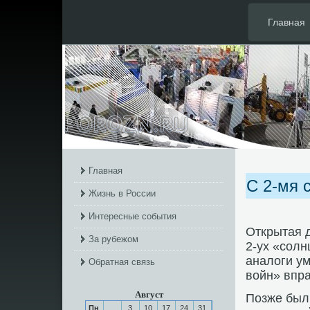
Главная
Главная
С 2-мя 
Жизнь в России
Интересные события
Открытая д
За рубежом
2-ух «солн
аналоги у
Обратная связь
войн» впра
Август
Позже был
Пн
3
10
17
24
31