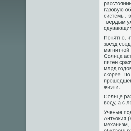
расстоянии
газовую о
системы, к
твердым у
сдувающим
Понятно, ч
звезд сое
магнитной 
Солнца аст
пятен сраз
млрд годов
скорее. По
прошедшем
жизни.
Солнце ра
воду, а с 
Ученые по
Антьокия (
механизм,
обитаемых 