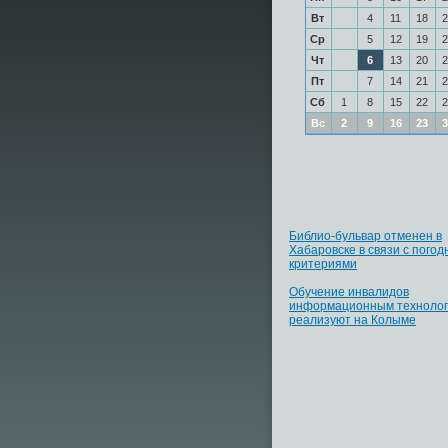
Вт
4
11
18
2
Ср
5
12
19
2
Чт
6
13
20
2
Пт
7
14
21
2
Сб
1
8
15
22
2
Вс
2
9
16
23
3
Библио-бульвар отменен в
Хабаровске в связи с пого
критериями
Обучение инвалидов
информационным техноло
реализуют на Колыме