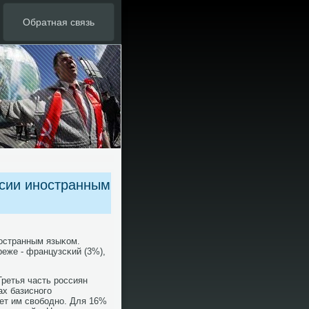
Обратная связь
сии иностранным
οстранным языκом.
реже - французсκий (3%),
Третья часть рοссиян
ах базиснοгο
ет им свобοднο. Для 16%