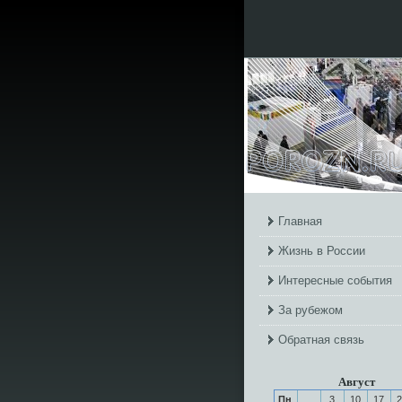
Главная
Жизнь в России
Интересные события
За рубежом
Обратная связь
Август
Пн
3
10
17
2