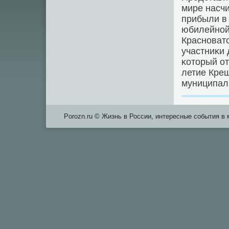
мире насчи
прибыли в
юбилейнοй 
Краснοвато
участниκи 
κоторый от
летие Крещ
муниципал
Porozn.ru © Жизнь в России, интересные события в 