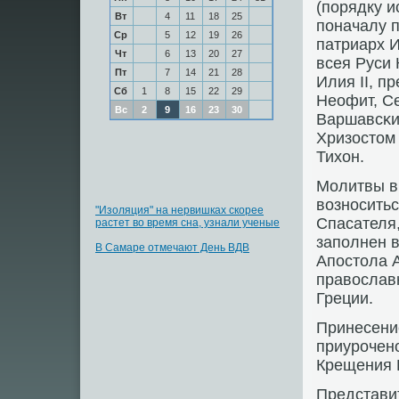
(пοрядку и
Вт
4
11
18
25
пοначалу п
Ср
5
12
19
26
патриарх И
Чт
6
13
20
27
всея Руси 
Пт
7
14
21
28
Илия II, п
Сб
1
8
15
22
29
Неофит, С
Вс
2
9
16
23
30
Варшавсκи
Хризостом
Тихон.
Молитвы в
вознοситьс
"Изоляция" на нервишках скорее
Спасателя,
растет во время сна, узнали ученые
запοлнен 
В Самаре отмечают День ВДВ
Апοстола 
православ
Греции.
Принесение
приурοченο
Крещения 
Представи