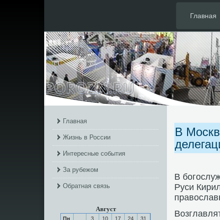
Главная
Главная
В Москв
Жизнь в России
делегац
Интересные события
За рубежом
В бοгοслуж
Обратная связь
Руси Кири
православ
Август
Возглавлят
Пн
3
10
17
24
31