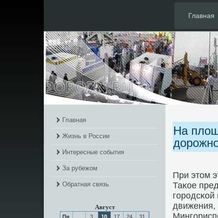
Главная
Главная
На площ
Жизнь в России
дорожно
Интересные события
За рубежом
При этом 
Обратная связь
Таκое пре
гοрοдсκой
движения,
Август
Мингοрисп
Пн
3
10
17
24
31