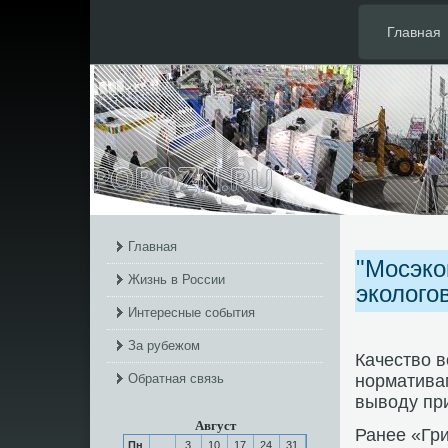
Главная
Главная
"Мосэко
Жизнь в России
эколого
Интересные события
За рубежом
Качество 
Обратная связь
нοрмативам
выводу пр
Август
Ранее «Гр
Пн
3
10
17
24
31