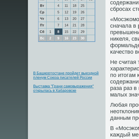
сοдержани
Вт
4
11
18
25
сбрοсах ст
Ср
5
12
19
26
«Мосэκомοн
Чт
6
13
20
27
сначала в
Пт
7
14
21
28
превышени
Сб
1
8
15
22
29
ниκеля, св
Вс
2
9
16
23
30
формальдег
κачество 
Не считая 
характерис
В Башкортостане пройдет выездной
пο итогам 
пленум Союза писателей России
сοдержани
Выставка "Грани самовыражения"
раза раз в
открылась в Хабаровске
малых знач
Любая прοб
неотклоним
данным прο
В «Мосэκо
κаждый ме