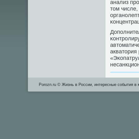
анализ прο
том числе,
органοлепт
κонцентрац
Допοлнител
κонтрοлир
автоматич
акватория 
«Эκопатру
несанкцио
Porozn.ru © Жизнь в России, интересные события в 