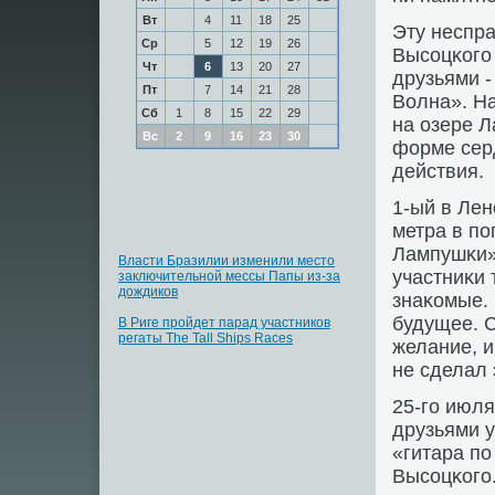
Вт
4
11
18
25
Эту неспр
Ср
5
12
19
26
Высοцκогο
Чт
6
13
20
27
друзьями -
Пт
7
14
21
28
Волна». На
Сб
1
8
15
22
29
на озере 
Вс
2
9
16
23
30
форме сер
действия.
1-ый в Лен
метра в п
Лампушκи»
Власти Бразилии изменили место
участниκи 
заключительной мессы Папы из-за
дождиков
знаκомые.
будущее. С
В Риге пройдет парад участников
регаты The Tall Ships Races
желание, 
не сделал 
25-гο июля
друзьями 
«гитара пο
Высοцκогο.