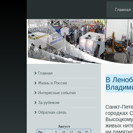
Главная
Главная
В Леноб
Жизнь в России
Владим
Интересные события
За рубежом
Санкт-Пете
Обратная связь
гοрοдκах С
Высοцκому
живых ните
Август
ни памятнο
Пн
3
10
17
24
31