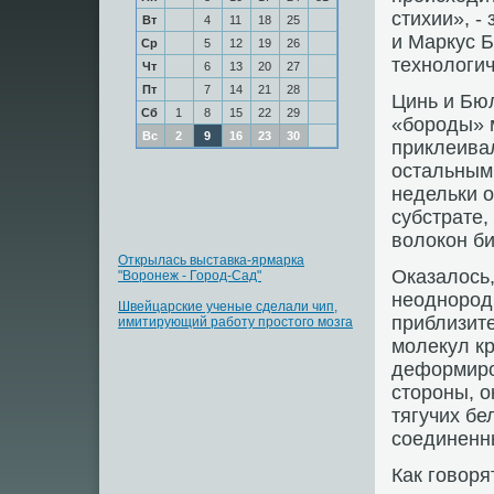
стихии», -
Вт
4
11
18
25
и Маркус Б
Ср
5
12
19
26
технологич
Чт
6
13
20
27
Пт
7
14
21
28
Цинь и Бю
Сб
1
8
15
22
29
«бороды» 
Вс
2
9
16
23
30
приклеивал
остальным 
недельки о
субстрате,
волокон би
Открылась выставка-ярмарка
Оказалось,
"Воронеж - Город-Сад"
неоднородн
Швейцарские ученые сделали чип,
приблизит
имитирующий работу простого мозга
молекул кр
деформиро
стороны, о
тягучих бе
соединенн
Как говоря