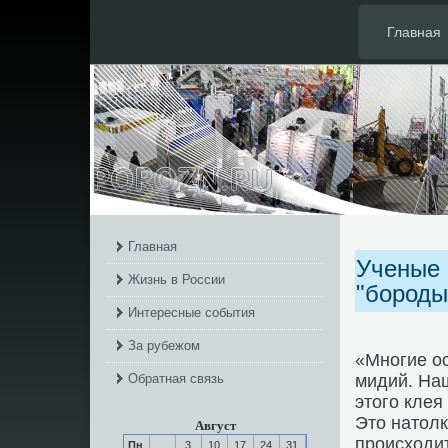
Главная
Главная
Ученые 
Жизнь в России
"бороды
Интересные события
За рубежом
«Многие ос
Обратная связь
мидий. На
этого клея
Это натолк
Август
происходит
Пн
3
10
17
24
31