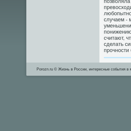
позволяла
превосходи
любопытно,
случаем -
уменьшени
понижению
считают, 
сделать си
прочности
Porozn.ru © Жизнь в России, интересные события в 