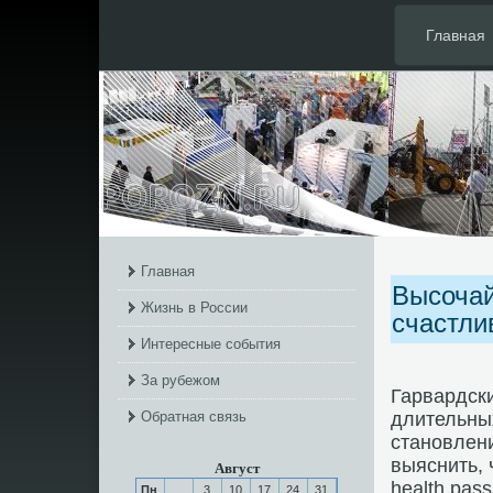
Главная
Главная
Высочай
Жизнь в России
счастли
Интересные события
За рубежом
Гарвардски
Обратная связь
длительных
становлени
выяснить, 
Август
health.pas
Пн
3
10
17
24
31