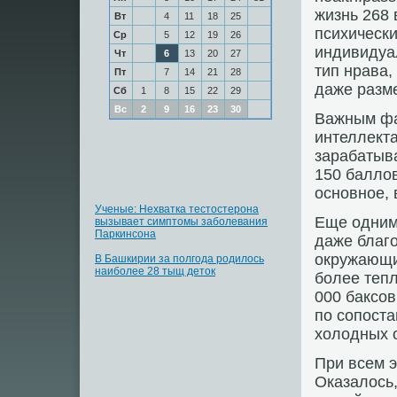
жизнь 268 
Вт
4
11
18
25
психически
Ср
5
12
19
26
индивидуал
Чт
6
13
20
27
тип нрава,
Пт
7
14
21
28
даже разм
Сб
1
8
15
22
29
Вс
2
9
16
23
30
Важным фа
интеллекта
зарабатыв
150 баллов
основное, 
Ученые: Нехватка тестостерона
Еще одним
вызывает симптомы заболевания
Паркинсона
даже благо
окружающи
В Башкирии за полгода родилось
наиболее 28 тыщ деток
более теп
000 баксов
по сопоста
холодных 
При всем 
Оказалось