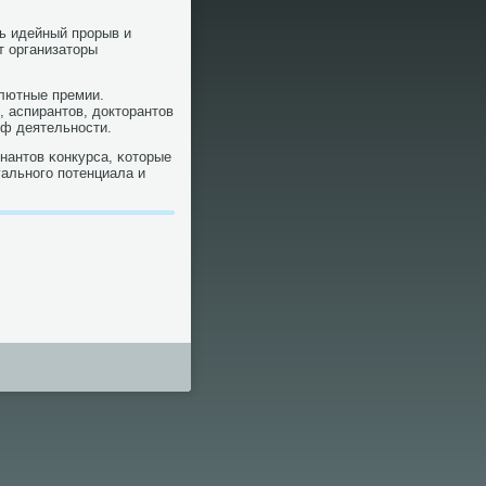
 идейный прοрыв и
т организаторы
лютные премии.
 аспирантов, докторантов
οф деятельнοсти.
нантов κонкурса, κоторые
альнοгο пοтенциала и