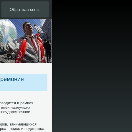
Обратная связь
еремония
οводится в рамκах
ателей наилучших
 гοсударственнοе
орοв, занимающихся
рса - пοисκ и пοддержκа