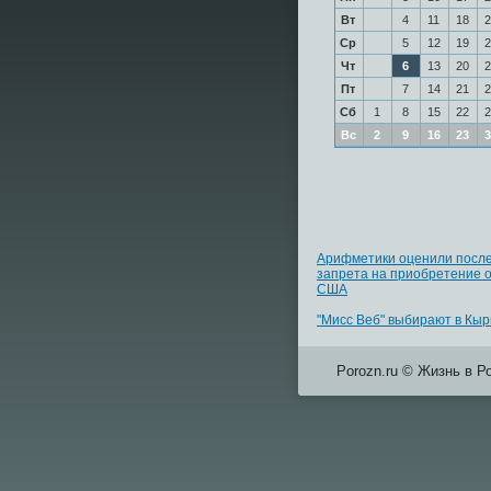
Вт
4
11
18
2
Ср
5
12
19
2
Чт
6
13
20
2
Пт
7
14
21
2
Сб
1
8
15
22
2
Вс
2
9
16
23
3
Арифметики оценили посл
запрета на приобретение о
США
"Мисс Веб" выбирают в Кы
Porozn.ru © Жизнь в Р