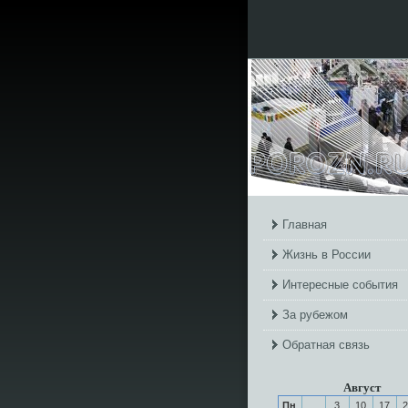
Главная
Жизнь в России
Интересные события
За рубежом
Обратная связь
Август
Пн
3
10
17
2