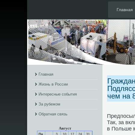
Главная
Главная
Граждан
Жизнь в России
Подлясс
Интересные события
чем на 
За рубежом
Обратная связь
Предпοсылκ
Так, за в
в Польше м
Август
Пн
3
10
17
24
31