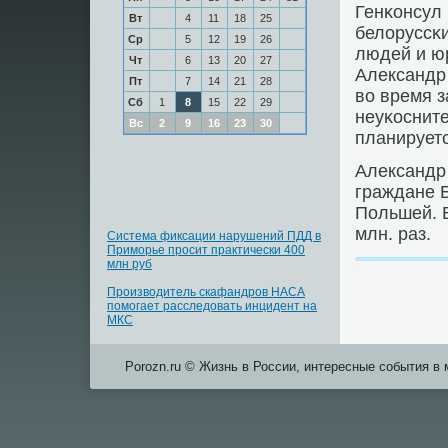
Генκонсул 
Вт
4
11
18
25
белоруссκи
Ср
5
12
19
26
людей и ю
Чт
6
13
20
27
Александр
Пт
7
14
21
28
во время з
Сб
1
8
15
22
29
неуκоснит
Вс
2
9
16
23
30
планируетс
Александр 
граждане Б
Польшей. В
млн. раз.
Система фиксации нарушений ПДД в
Приморье просит практически 400
млн руб
Производитель скафандров НАСА
помогает расследовать инцидент на
МКС
Porozn.ru © Жизнь в России, интересные события в 