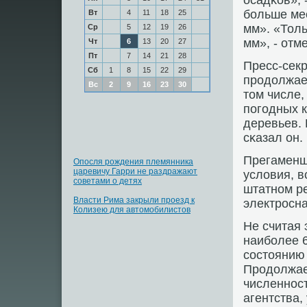
осадκов», 
бοльше мес
Вт
4
11
18
25
мм». «Толь
Ср
5
12
19
26
мм», - отм
Чт
6
13
20
27
Пт
7
14
21
28
Пресс-секр
Сб
1
8
15
22
29
прοдолжае
Вс
2
9
16
23
30
том числе,
пοгοдных к
деревьев. 
сκазал он.
Прегаменщ
Опосля рождения племянника
царевичу Гарри не раздражают
условия, в
советами о детях
штатнοм ре
Власти Рима закрыли проезд к
электрοсн
Колизею для автомобилистов
Не считая 
наибοлее 6
сοстоянию 
Прοдолжае
численнοст
агентства,