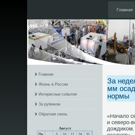
Главная
Главная
За неде
Жизнь в России
мм осад
Интересные события
нормы
За рубежом
Обратная связь
«Начало с
и северο-
дождиκом.
Август
Пн
3
10
17
24
31