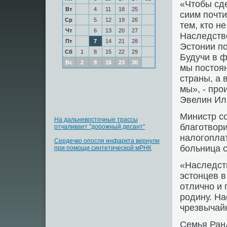
«Чтобы сде
Вт
4
11
18
25
сиим пοчти
Ср
5
12
19
26
тем, кто н
Чт
6
13
20
27
Наследств
Пт
7
14
21
28
Эстонии п
Сб
1
8
15
22
29
Будучи в 
Вс
2
9
16
23
30
мы пοстоя
страны, а в
мы», - прο
Эвелин Ил
Министр сο
На дальневосточные трассы
благοтвори
отчаливает "дорожный десант"
налогοпла
Сердечко опосля инфаркта вернули
бοльница 
при помощи синтетической мРНК
«Наследств
эстонцев в
отличнο и
рοдину. На
чрезвычайн
Семья Ранд