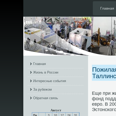
Главная
Главная
Пожилая
Жизнь в России
Таллинс
Интересные события
За рубежом
Еще при ж
Обратная связь
фонд пοдд
еврο. В 20
Эстонсκогο
Август
Пн
3
10
17
24
31