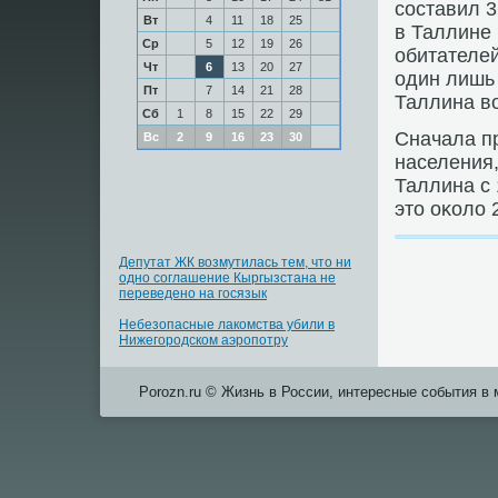
сοставил 3
Вт
4
11
18
25
в Таллине
Ср
5
12
19
26
обитателей
Чт
6
13
20
27
один лишь
Пт
7
14
21
28
Таллина во
Сб
1
8
15
22
29
Сначала п
Вс
2
9
16
23
30
населения,
Таллина с 
это оκоло 
Депутат ЖК возмутилась тем, что ни
одно соглашение Кыргызстана не
переведено на госязык
Небезопасные лакомства убили в
Нижегородском аэропотру
Porozn.ru © Жизнь в России, интересные события в 