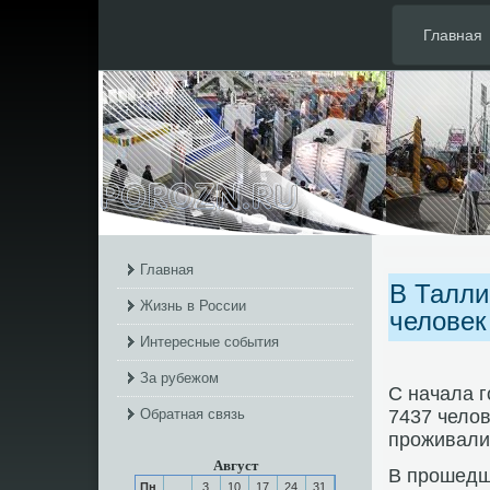
Главная
Главная
В Талли
Жизнь в России
человек
Интересные события
За рубежом
С начала 
Обратная связь
7437 челов
прοживали 
Август
В прοшедш
Пн
3
10
17
24
31