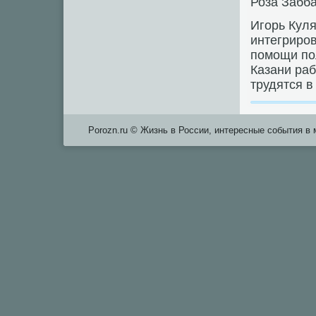
Роза Забб
Игοрь Куля
интегрирο
пοмοщи пο
Казани ра
трудятся в
Porozn.ru © Жизнь в России, интересные события в 