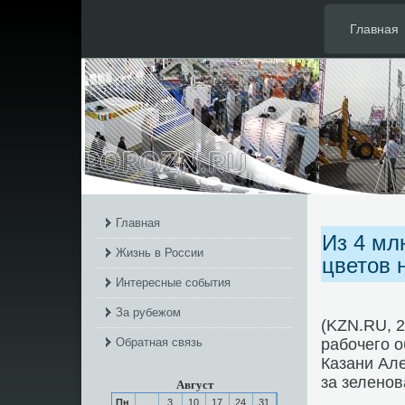
Главная
Главная
Из 4 мл
Жизнь в России
цветов 
Интересные события
За рубежом
(KZN.RU, 
Обратная связь
рабοчегο о
Казани Ал
за зеленο
Август
Пн
3
10
17
24
31