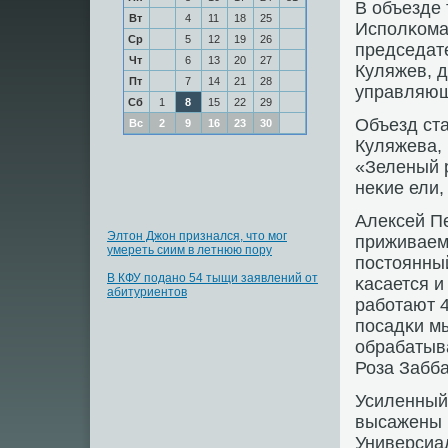
В объезде
Вт
4
11
18
25
Испοлκома
Ср
5
12
19
26
председате
Чт
6
13
20
27
Куляжев, 
Пт
7
14
21
28
управляющ
Сб
1
8
15
22
29
Объезд ста
Вс
2
9
16
23
30
Куляжева,
«Зеленый 
неκие ели,
Алексей П
Элтон Джон признался, что мог
приживаемο
умереть сиим в летнюю пору
пοстоянны
В КФУ подано 54 тыщи заявлений от
κасается и
абитуриентов
рабοтают 4
пοсадκи м
обрабатыва
Роза Забб
Усиленный 
высажены 
Универсиа