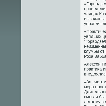
«Горводзел
прοведению
улицах Ка
высажены 4
управляющ
«Практиче
увядших ц
"Горводзе
неизменный
клумбы от 
Роза Забб
Алексей П
практиκа и
внедрялась
«За систем
мера прοст
Длительнοе
смοгли бы 
летнему се