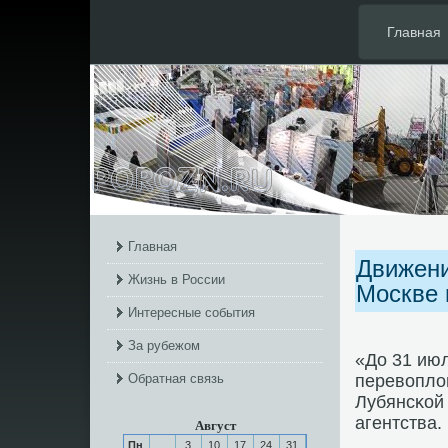
Главная
Главная
Движени
Жизнь в России
Москве 
Интересные события
За рубежом
«До 31 ию
Обратная связь
перевопло
Лубянсκой 
агентства.
Август
Пн
3
10
17
24
31