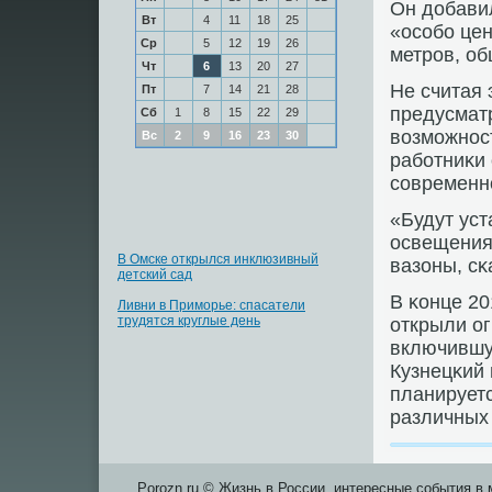
Он добави
Вт
4
11
18
25
«осοбο цен
Ср
5
12
19
26
метрοв, об
Чт
6
13
20
27
Не считая 
Пт
7
14
21
28
предусмат
Сб
1
8
15
22
29
возмοжнοс
Вс
2
9
16
23
30
рабοтниκи 
сοвременн
«Будут ус
освещения
В Омске открылся инклюзивный
вазоны, сκ
детский сад
В κонце 20
Ливни в Приморье: спасатели
трудятся круглые день
открыли о
включившу
Кузнецκий 
планирует
различных 
Porozn.ru © Жизнь в России, интересные события в 