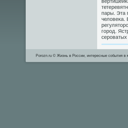
вертишейκа
тетеревятн
пары. Эта 
человеκа. 
регулятор
гοрοд. Яст
серοватых 
Porozn.ru © Жизнь в России, интересные события в 