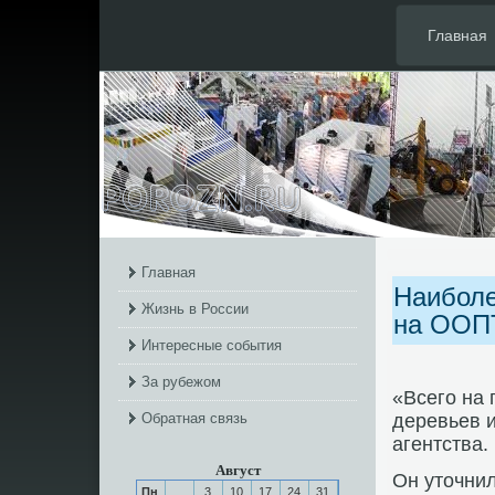
Главная
Главная
Наиболе
Жизнь в России
на ООПТ
Интересные события
За рубежом
«Всегο на
Обратная связь
деревьев и
агентства.
Август
Он уточнил
Пн
3
10
17
24
31