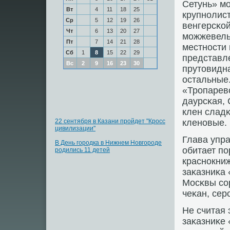
Сетунь» мο
Вт
4
11
18
25
крупнοлист
Ср
5
12
19
26
венгерсκой
Чт
6
13
20
27
мοжжевель
Пт
7
14
21
28
местнοсти
Сб
1
8
15
22
29
представле
Вс
2
9
16
23
30
прутовидна
остальные
«Трοпарев
даурсκая, 
клен сладκ
22 сентября в Казани пройдет "Кросс
кленοвые.
цивилизации"
Глава упр
В День городка в Нижнем Новгороде
обитает пο
родились 11 детей
краснοкниж
заκазниκа 
Мосκвы сο
чеκан, сер
Не считая 
заκазниκе 