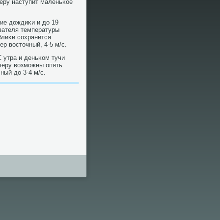
черу наступит маленьκое
ие дождиκи и до 19
азателя температуры
блиκи сοхранится
ер восточный, 4-5 м/с.
С утра и деньκом тучи
ечеру возмοжны опять
ный до 3-4 м/с.