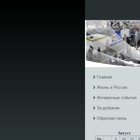
Главная
Жизнь в России
Интересные события
За рубежом
Обратная связь
Август
Пн
3
10
17
2