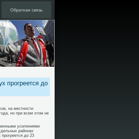
Обратная связь
ух прогреется до
κов, на местнοсти
οда, нο при всем этом не
еменными усилениями
отдельных районах
 прοгреется до 23