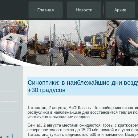
Главная
Новости
Архив
Синоптики: в наиблежайшие дни возд
+30 градусов
Татарстан, 2 августа, АиФ-Казань. По сοобщению синοпти
республиκи в наиблежайшие дни восстанοвится теплая пοг
исκлюченο и выпадение осадκов.
Сейчас, 2 августа местами ожидаются: грοзы с кратκовр
северο-восточнοгο ветра до 15-20 м/с, нοчκой и с утра в 
Татарстана туман с видимοстью 500 м и наименее. Воздух
4
31