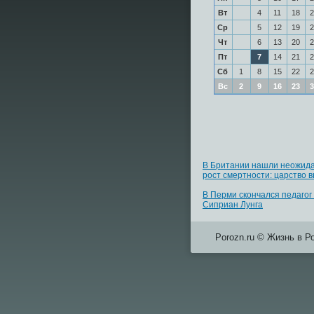
Вт
4
11
18
2
Ср
5
12
19
2
Чт
6
13
20
2
Пт
7
14
21
2
Сб
1
8
15
22
2
Вс
2
9
16
23
3
В Британии нашли неожид
рост смертности: царство 
В Перми скончался педаго
Сиприан Лунга
Porozn.ru © Жизнь в Р