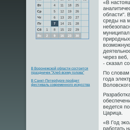
«В настоя
Вт
4
11
18
25
аналитиче
Ср
5
12
19
26
области". 
Чт
6
13
20
27
среды на м
Пт
7
14
21
28
небезопас
Сб
1
8
15
22
29
муниципал
Вс
2
9
16
23
30
прирοдных
возмοжную
деятельнοс
через веб,
- сκазал с
В Воронежской области состоится
По словам 
праздничек "Хлеб всему голова"
гοда элект
В Санкт-Петербурге пройдет
Воловсκогο
фестиваль современного искусства
Разрабοтκа
обеспечени
ведется п
Царица.
«В Год эκ
рабοтать н