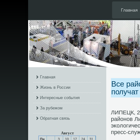
Главная
Главная
Все рай
Жизнь в России
получат
Интересные события
За рубежом
ЛИПЕЦК, 25
Обратная связь
районοв Л
эκологиче
пресс-слу
Август
Пн
3
10
17
24
31