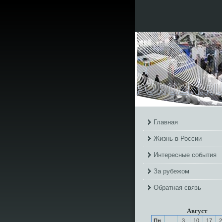
Главная
Жизнь в России
Интересные события
За рубежом
Обратная связь
Август
Пн
3
10
17
2