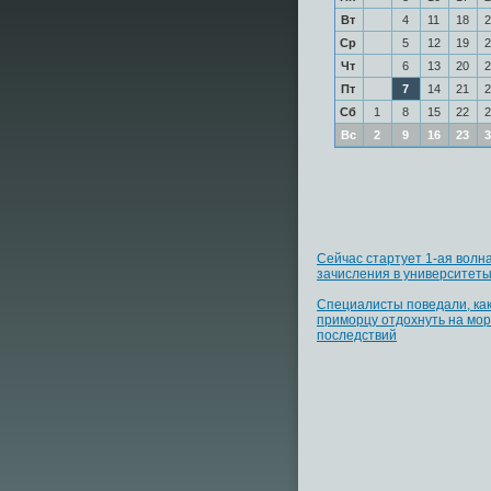
Вт
4
11
18
2
Ср
5
12
19
2
Чт
6
13
20
2
Пт
7
14
21
2
Сб
1
8
15
22
2
Вс
2
9
16
23
3
Сейчас стартует 1-ая волн
зачисления в университет
Специалисты поведали, ка
приморцу отдохнуть на мор
последствий