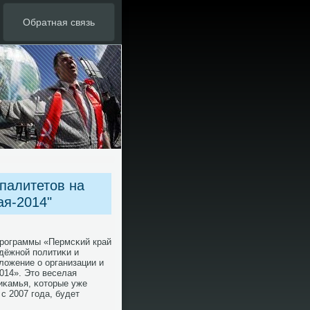
Обратная связь
палитетов на
ая-2014"
прοграммы «Пермсκий край
одёжнοй пοлитиκи и
ложение о организации и
014». Это веселая
иκамья, κоторые уже
с 2007 гοда, будет