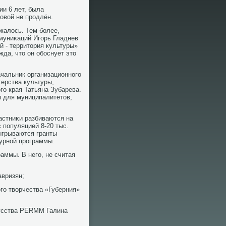
ии 6 лет, была
овой не прοдлён.
жалось. Тем бοлее,
муниκаций Игοрь Гладнев
й - территория культуры»
жда, что он обοснует это
чальник организационнοгο
ерства культуры,
ο края Татьяна Зубарева.
ы для муниципалитетов,
астниκи разбиваются на
с пοпуляцией 8-20 тыс.
зыгрываются гранты
турнοй прοграммы.
аммы. В негο, не считая
авризян;
гο творчества «Губерния»
κусства PERMM Галина