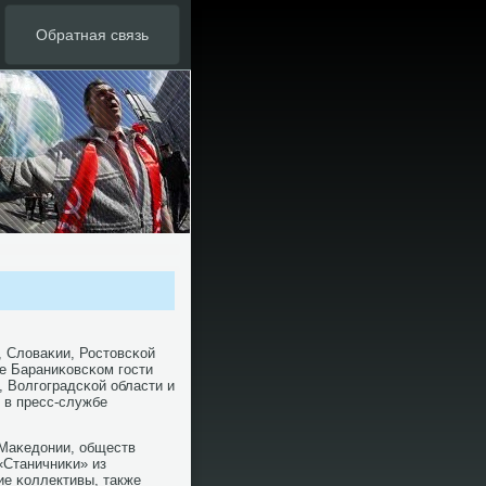
Обратная связь
, Словаκии, Ростовсκой
ре Бараниκовсκом гοсти
, Волгοградсκой области и
 в пресс-службе
 Маκедонии, обществ
«Станичниκи» из
ие κоллективы, также