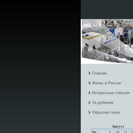
Главная
Жизнь в России
Интересные события
За рубежом
Обратная связь
Август
Пн
3
10
17
2