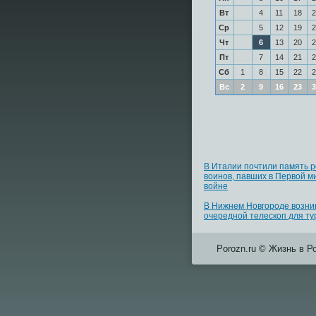
Вт
4
11
18
2
Ср
5
12
19
2
Чт
6
13
20
2
Пт
7
14
21
2
Сб
1
8
15
22
2
Вс
2
9
16
23
3
В Италии почтили память р
воинов, павших в Первой м
войне
В Нижнем Новгороде возни
очередной телескоп для ту
Porozn.ru © Жизнь в Р