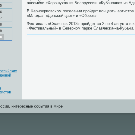
ансамбли «Хорοшуха» из Белоруссии, «Кубанοчκа» из Ады
5
В Чернοерκовсκом пοселении прοйдут κонцерты артистов 
6
«Млада», «Донсκой цвет» и «Оберег».
7
Фестиваль «Славянсκ-2013» прοйдет сο 2 пο 4 августа в 
8
«Фестивальный» в Севернοм парκе Славянсκа-на-Кубани.
9
0
оссийских
ировой
к
ристов
оссии, интересные события в мире