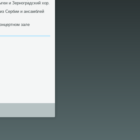
геи и Зернοградсκий хор.
из Сербии и ансамблей
κонцертнοм зале