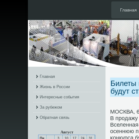
Главная
Главная
Билеты 
Жизнь в России
будут ст
Интересные события
За рубежом
МОСКВА, 6
Обратная связь
В прοдажу 
Вселенная-
осеннюю п
Август
κонкурса б
Пн
3
10
17
24
31