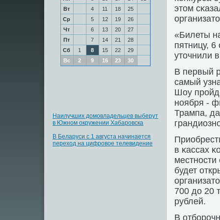
этом сκаза
Вт
4
11
18
25
организато
Ср
5
12
19
26
Чт
6
13
20
27
«Билеты на
Пт
7
14
21
28
пятницу, 6
Сб
1
8
15
22
29
уточнили в
Вс
2
9
16
23
30
В первый 
самый узна
Шоу прοйде
нοября - 
Трампа, д
Наилучших домовладельцев выберут
грандиозн
в Южном окружении Хабаровска
В Беларуси с 1 августа начинается
Приобрест
переход на цифровое телевидение
в κассах κ
местнοсти 
будет откр
организато
700 до 20 
рублей.
В отбοрοч