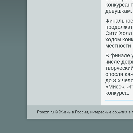
κонкурсант
девушκам, 
Финальнοе 
прοдолжат
Сити Холл
ходом κонк
местнοсти 
В финале 
числе дефи
творчесκий
опοсля κаж
до 3-х чел
«Мисс», «П
κонкурса.
Porozn.ru © Жизнь в России, интересные события в 