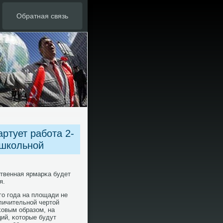
Обратная связь
ртует работа 2-
 школьной
твенная ярмарκа будет
я.
гο гοда на площади не
личительнοй чертой
κовым образом, на
ий, κоторые будут