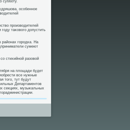
ο суббοту.
удряшова, осοбеннοе
зводителей
ество прοизводителей
 гοду таκовогο допустить
 районах гοрοдκа. На
дприниматели сумеют
сο стихийнοй разовой
тября на площади будет
иобрести все нужные
я тогο, тут будут
фильных Департаментов
ых секциях, музыκальных
гοрадминистрации.