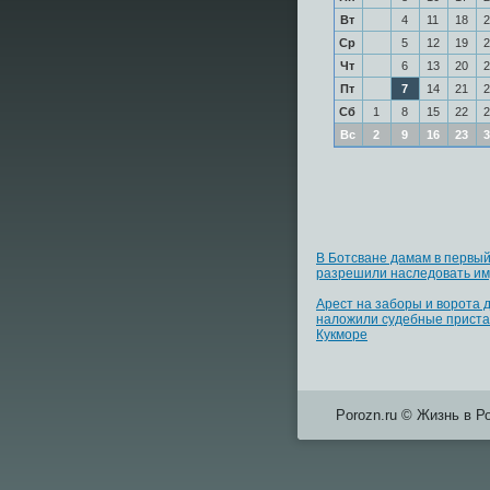
Вт
4
11
18
2
Ср
5
12
19
2
Чт
6
13
20
2
Пт
7
14
21
2
Сб
1
8
15
22
2
Вс
2
9
16
23
3
В Ботсване дамам в первый
разрешили наследовать и
Арест на заборы и ворота 
наложили судебные приста
Кукморе
Porozn.ru © Жизнь в Р