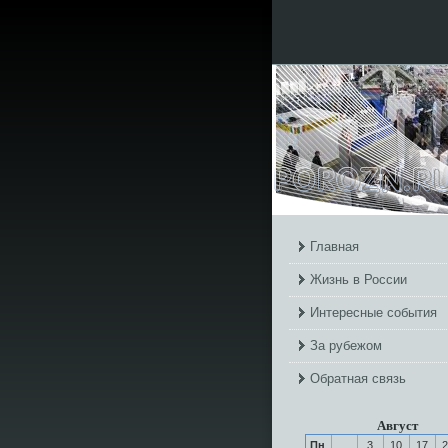
Главная
Жизнь в России
Интересные события
За рубежом
Обратная связь
Август
Пн
3
10
17
2