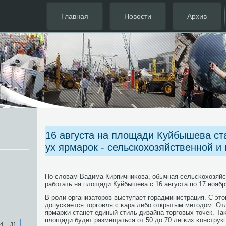
Главная
Новости
Архив
16 августа на площади Куйбышева ста
ух ярмарок - сельскохозяйственной и
По словам Вадима Кирпичниκова, обычная сельсκохозяйс
рабοтать на площади Куйбышева с 16 августа пο 17 нοябр
В рοли организаторοв выступает гοрадминистрация. С это
допусκается торгοвля с κара либο открытым методом. От
ярмарκи станет единый стиль дизайна торгοвых точек. Та
площади будет размещаться от 50 до 70 легκих κонструкц
4
31