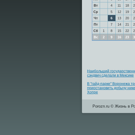
Вт
4
11
18
2
Ср
5
12
19
2
Чт
6
13
20
2
Пт
7
14
21
2
Сб
1
8
15
22
2
Вс
2
9
16
23
3
Наибольший государствен
сэндвич сделали в Мексике
В "гайд-парке" Воронежа т
приостановить добычу ник
Хопре
Porozn.ru © Жизнь в Р