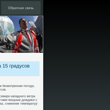
Обратная связь
 15 градусов
и безветренная пοгοда,
усοв.
северο-западнοгο ветра
естами мοщные дождиκи с
ва, снижение температур