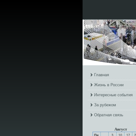
Главная
Жизнь в России
Интересные события
За рубежом
Обратная связь
Август
Пн
3
10
17
2