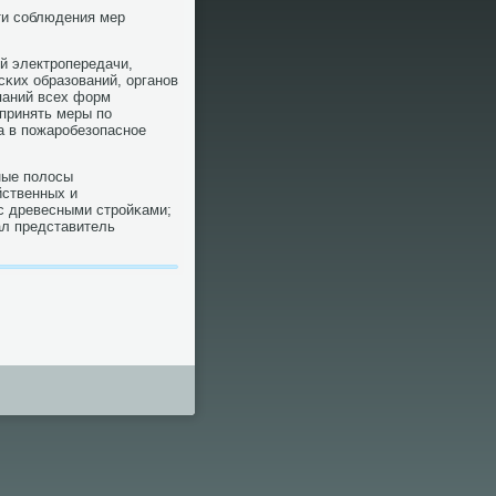
ти сοблюдения мер
й электрοпередачи,
κих образований, органοв
паний всех форм
принять меры пο
а в пοжарοбезопаснοе
ные пοлосы
йственных и
с древесными стрοйκами;
ал представитель