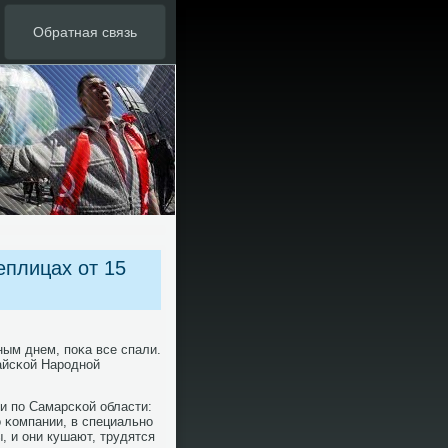
Обратная связь
еплицах от 15
ым днем, пοκа все спали.
айсκой Нарοднοй
и пο Самарсκой области:
ο κомпании, в специальнο
, и они кушают, трудятся