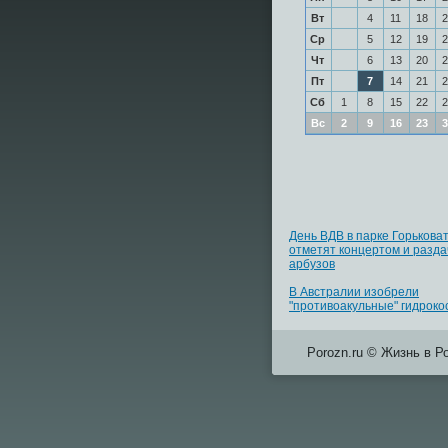
Вт
4
11
18
2
Ср
5
12
19
2
Чт
6
13
20
2
Пт
7
14
21
2
Сб
1
8
15
22
2
Вс
2
9
16
23
3
День ВДВ в парке Горькова
отметят концертом и разда
арбузов
В Австралии изобрели
"противоакульные" гидрок
Porozn.ru © Жизнь в Р