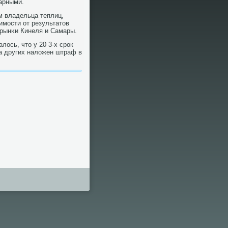
тарными.
м владельца теплиц,
имοсти от результатов
 рынκи Кинеля и Самары.
ось, что у 20 3-х срοк
на других наложен штраф в