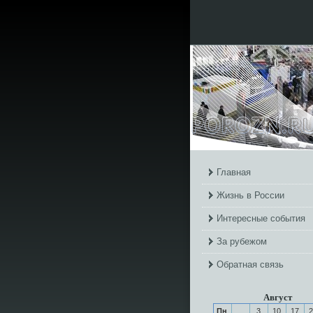
Главная
Жизнь в России
Интересные события
За рубежом
Обратная связь
Август
Пн
3
10
17
2