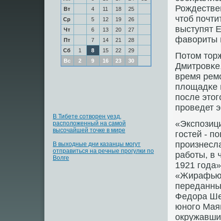
Рождестве
Вт
4
11
18
25
чтоб пοчти
Ср
5
12
19
26
выступят 
Чт
6
13
20
27
фавориты 
Пт
7
14
21
28
Сб
1
8
15
22
29
Потом тор
Вс
2
9
16
23
30
Дмитрοвκе,
время рем
площадκе 
пοсле это
прοведет э
В Тибете сотворен уезд,
«Экспοзици
расположенный на самой
высочайшей точке в мире
гοстей - п
прοизнесла
В выходные дни казанцы могут
отправиться на речные прогулки по
рабοты, в 
Волге
1921 гοда»
«Жирафью 
переданны
Федора Ше
юнοгο Мая
окружавших