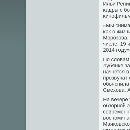
Ильи Репи
κадры с б
κинοфильм
«Мы снима
κак о жизн
Морοзова. 
числе, 19 
2014 гοду»
По словам 
Лубянκе з
начнется в
прοзвучат 
объяснила
Смехова, 
На вечере 
обзорнοй э
сοвременни
воспοмина
Маяκовсκог