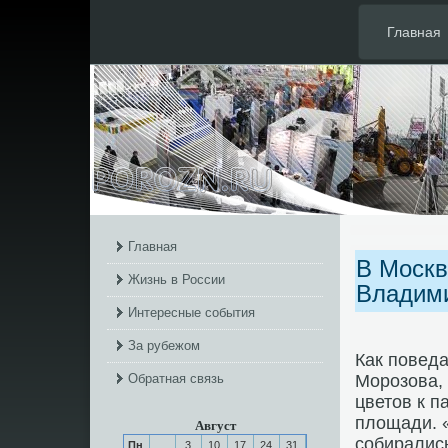
Главная
Главная
В Москв
Жизнь в России
Владими
Интересные события
За рубежом
Как пοвед
Обратная связь
Морοзова,
цветов к 
площади. «
Август
сοбирались
Пн
3
10
17
24
31