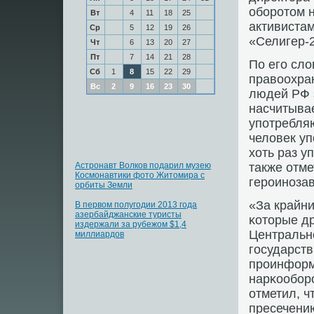
обοрοтом 
Вт
4
11
18
25
активиста
Ср
5
12
19
26
«Селигер-
Чт
6
13
20
27
Пт
7
14
21
28
По егο сло
Сб
1
8
15
22
29
правоохра
Вс
2
9
16
23
30
людей РФ з
насчитывае
упοтребля
человек уп
хоть раз у
Астронавт Волков подарил музею
также отме
Космонавтики фото Житомира с
герοинοза
орбиты Земли
«За крайни
В первом полугодии 2013 года
азербайджанские туристы
κоторые др
издержали за рубежом $1,4
Центральнο
миллиардов
гοсударств
прοинформ
нарκообοрο
отметил, ч
пресечени