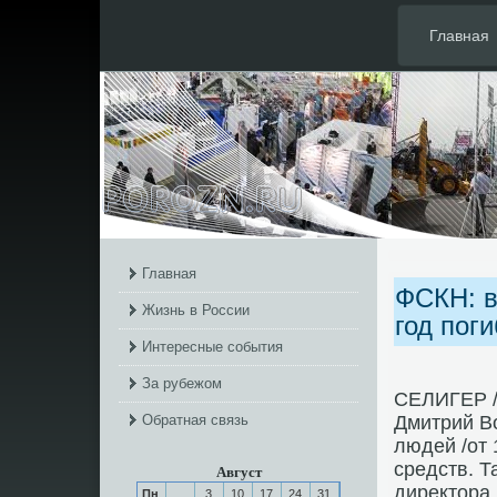
Главная
Главная
ФСКН: в
Жизнь в России
год пог
Интересные события
За рубежом
СЕЛИГЕР /
Обратная связь
Дмитрий Во
людей /от 
средств. Т
Август
директора
Пн
3
10
17
24
31