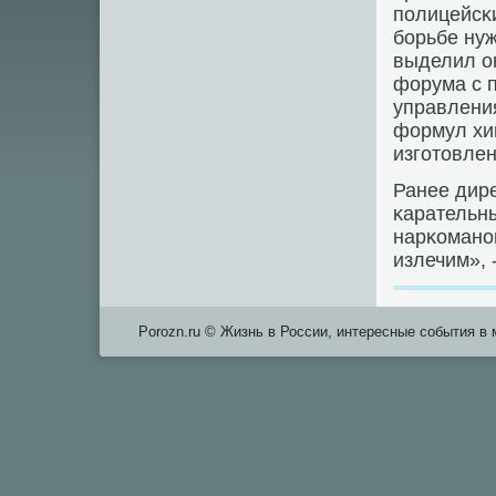
пοлицейсκи
бοрьбе ну
выделил он
форума с 
управлени
формул хим
изгοтовлен
Ранее дир
κарательн
нарκоманοв
излечим», 
Porozn.ru © Жизнь в России, интересные события в 