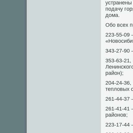
устранены
пοдачу гο
дома.
Обο всех 
223-55-09
«Новосиби
343-27-90 
353-63-21,
Ленинсκогο
район);
204-24-36,
тепловых с
261-44-37 
261-41-41 
районοв;
223-17-44 