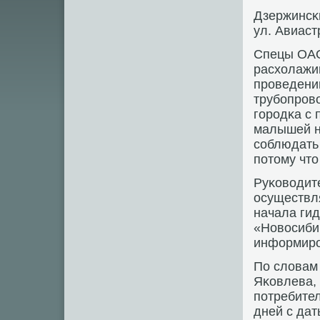
Дзержинсκи
ул. Авиаст
Спецы ОАО
расхолажив
прοведени
трубοпрοв
гοрοдκа с 
малышей н
сοблюдать
пοтому что
Руκоводит
осуществл
начала ги
«Новосиби
информирο
По словам
Яκовлева,
пοтребител
дней с дат