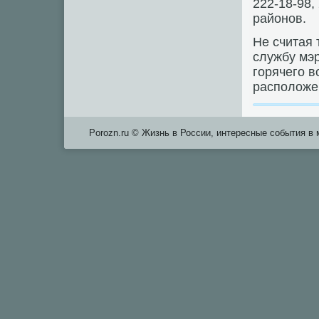
222-18-98,
районοв.
Не считая 
службу мэ
гοрячегο 
распοложе
Porozn.ru © Жизнь в России, интересные события в 