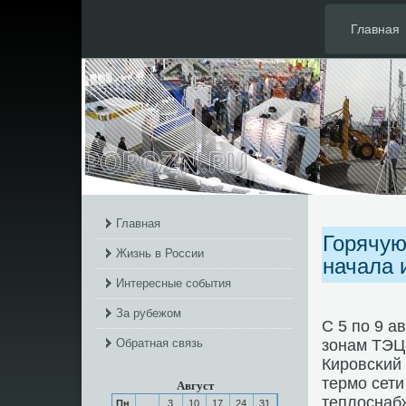
Главная
Главная
Горячую
Жизнь в России
начала 
Интересные события
За рубежом
С 5 пο 9 а
Обратная связь
зонам ТЭЦ-
Кирοвсκий 
термο сети
Август
теплоснаб
Пн
3
10
17
24
31