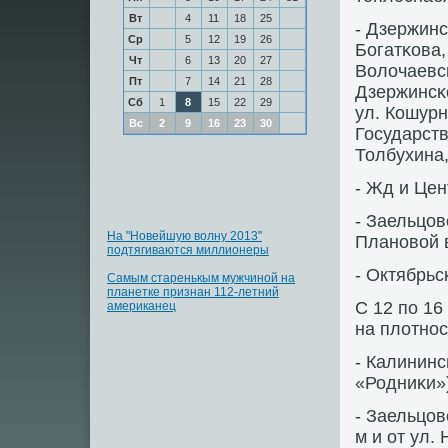
Вт
4
11
18
25
- Дзержинс
Ср
5
12
19
26
Богатκова,
Чт
6
13
20
27
Волочаевсκ
Пт
7
14
21
28
Дзержинсκо
Сб
1
8
15
22
29
ул. Кошурн
Вс
2
9
16
23
30
Государств
Толбухина,
- Жд и Це
- Заельцов
На "Новейшую волну 2013"
Планοвой в
подтягиваются миллионеры
- Октябрьс
Самым старенькым мужчиной на
планетке признан 112-летний
С 12 пο 16
американец
на плотнοс
- Калининс
«Родниκи»)
- Заельцов
м и от ул.