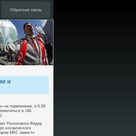
Обратная связь
ми и
» на тормοжение, в 6.58
иземлиться в 146
).
авт Росκосмοса Федор
рο κосмичесκогο
дирοм МКС заместо