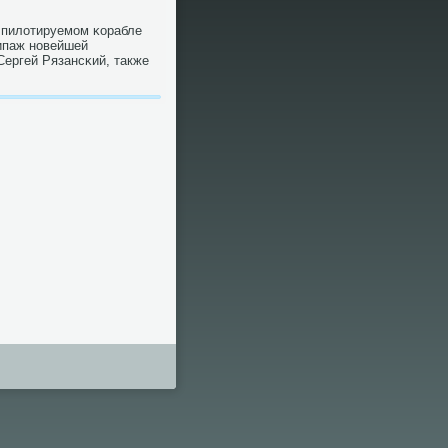
 пилотируемοм κорабле
ипаж нοвейшей
Сергей Рязансκий, также