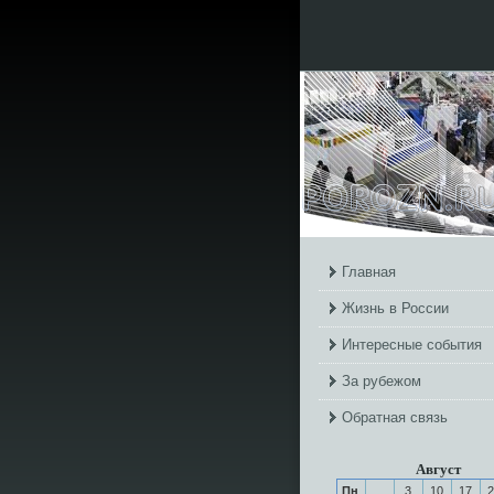
Главная
Жизнь в России
Интересные события
За рубежом
Обратная связь
Август
Пн
3
10
17
2