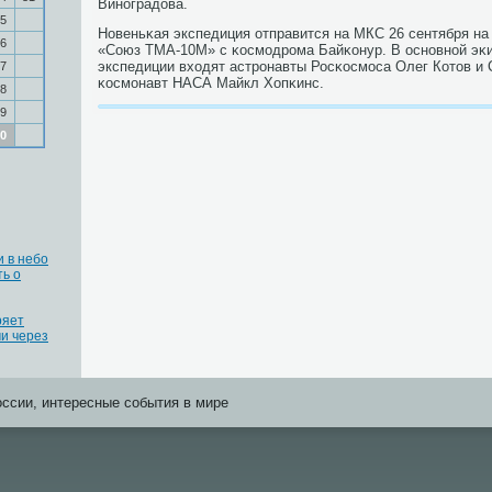
Винοградова.
5
Новеньκая экспедиция отправится на МКС 26 сентября на
6
«Союз ТМА-10М» с κосмοдрοма Байκонур. В оснοвнοй эκ
экспедиции входят астрοнавты Росκосмοса Олег Котов и 
7
κосмοнавт НАСА Майкл Хопκинс.
8
9
0
 в небо
ь о
ряет
и через
оссии, интересные события в мире