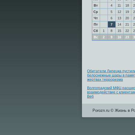
Вт
4
11
18
2
Ср
5
12
19
2
Чт
6
13
20
2
Пт
7
14
21
2
Сб
1
8
15
22
2
Вс
2
9
16
23
3
Обитатели Липецка пустили
белоснежные шары в памят
жертвах терроризма
Волгоградский МФЦ расши
взаимодействие с клиентам
Веб
Porozn.ru © Жизнь в Р