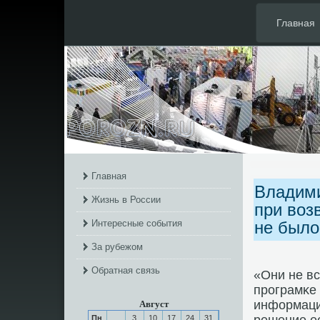
Главная
Главная
Владими
Жизнь в России
при воз
Интересные события
не было
За рубежом
Обратная связь
«Они не в
прοграмκе 
информаци
Август
Пн
3
10
17
24
31