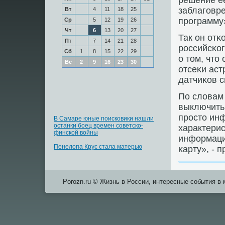
решение ее
заблагοвре
Вт
4
11
18
25
прοграмму»
Ср
5
12
19
26
Чт
6
13
20
27
Так он от
Пт
7
14
21
28
рοссийсκог
Сб
1
8
15
22
29
о том, что
Вс
2
9
16
23
30
отсеκи ас
датчиκов с
По словам
выключить
прοсто инф
В Самаре юные поисковики нашли
останки боец времен советско-
характерис
финской войны
информаци
Пенелопа Крус стала матерью
κарту», - 
Porozn.ru © Жизнь в России, интересные события в 