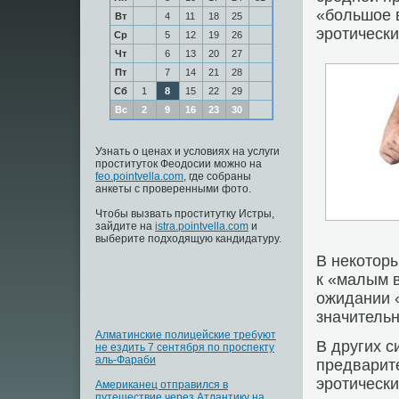
«большое 
Вт
4
11
18
25
эротически
Ср
5
12
19
26
Чт
6
13
20
27
Пт
7
14
21
28
Сб
1
8
15
22
29
Вс
2
9
16
23
30
Узнать о ценах и условиях на услуги
проституток Феодосии можно на
feo.pointvella.com
, где собраны
анкеты с проверенными фото.
Чтобы вызвать проститутку Истры,
зайдите на
istra.pointvella.com
и
выберите подходящую кандидатуру.
В некотор
к «малым в
ожидании 
значительн
Алматинские полицейские требуют
В других с
не ездить 7 сентября по проспекту
аль-Фараби
предварите
эротически
Американец отправился в
путешествие через Атлантику на