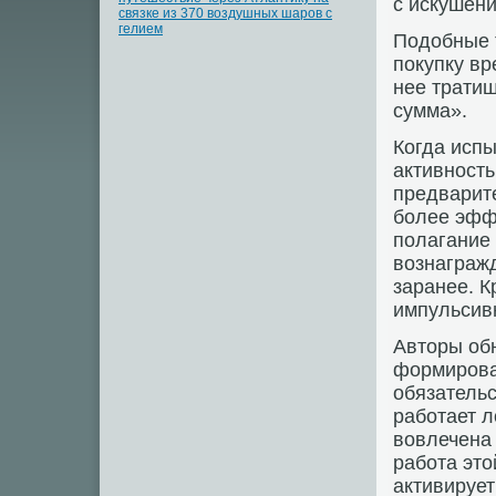
с искушен
связке из 370 воздушных шаров с
гелием
Подобные 
покупку вр
нее тратиш
сумма».
Когда исп
активность
предварите
более эфф
полагание 
вознагражд
заранее. К
импульсив
Авторы обн
формирова
обязательс
работает л
вовлечена
работа это
активирует