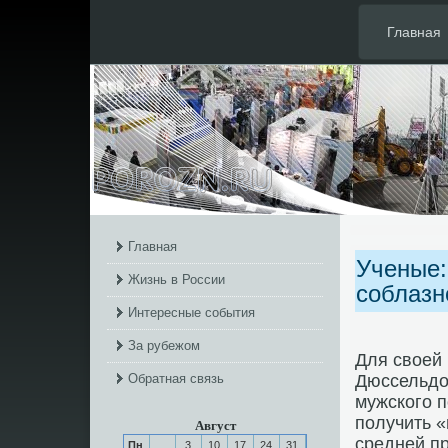
Главная
Главная
Ученые:
Жизнь в России
соблазн
Интересные события
За рубежом
Для своей
Обратная связь
Дюссельдо
мужского п
получить «
Август
средней пр
Пн
3
10
17
24
31